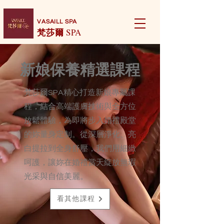
VASAILL SPA
梵莎爾
SPA
新娘保養精選課程
梵莎爾SPA精心打造新娘專屬課
程，結合高端護膚技術與全方位
放鬆體驗，為即將步入婚禮殿堂
的妳量身定制。從深層淨化、亮
白提拉到全身舒壓，我們用細緻
呵護，讓妳在婚禮當天綻放無瑕
光采與自信美麗。
看其他課程