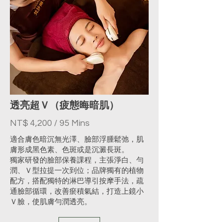
透亮超Ｖ（疲態晦暗肌）
NT$ 4,200 / 95 Mins
適合膚色暗沉無光澤、臉部浮腫鬆弛，肌
膚形成黑色素、色斑或是沉澱長斑。
獨家研發的臉部保養課程，主張淨白、勻
潤、Ｖ型拉提一次到位；品牌獨有的植物
配方，搭配獨特的淋巴導引按摩手法，疏
通臉部循環，改善瘀積氣結，打造上鏡小
Ｖ臉，使肌膚勻潤透亮。