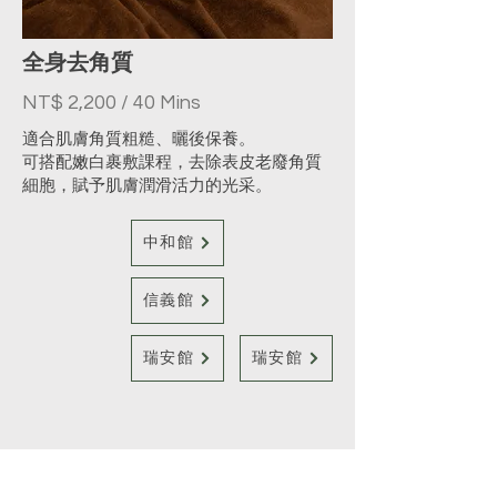
全身去角質
NT$ 2,200 / 40 Mins
適合肌膚角質粗糙、曬後保養。
可搭配嫩白裹敷課程，去除表皮老廢角質
細胞，賦予肌膚潤滑活力的光采。
中和館
信義館
瑞安館
瑞安館