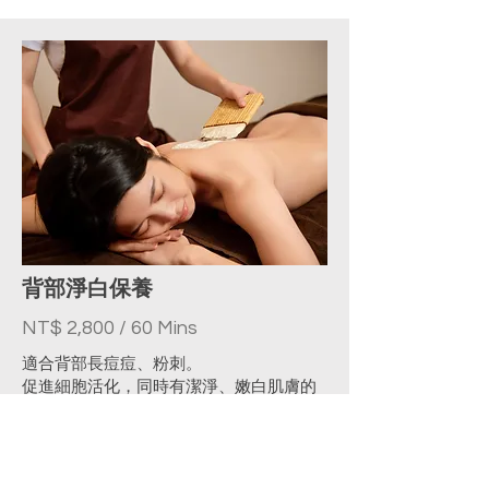
背部淨白保養
NT$ 2,800 / 60 Mins
適合背部長痘痘、粉刺。
促進細胞活化，同時有潔淨、嫩白肌膚的
功效、潔淨背部痘痘、 粉刺淡化疤痕，讓
肌膚呈現光澤、嫩白。