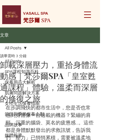
VASAILL SPA
梵莎爾
SPA
文章
All Posts
讀畢需時 3 分鐘
卸載深層壓力，重拾身體流
All Posts
SPA課程知識百科
動感｜梵莎爾SPA「皇室甦
保養用品大解析
通課程」體驗，溫柔而深層
肌膚問題解決方案
的修復之旅
女性生活保養指南
在步調飛快的都市生活中，您是否也常
節日與季節保養企劃
感到身體像一台過載的機器？緊繃的肩
頸、沉重的腦袋、莫名的疲憊感...。這些
品牌故事
都是身體默默發出的求救訊號，告訴我
媒體報導
們「壓力」已悄悄累積，需要被溫柔地