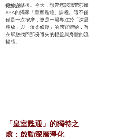
釋放與修復。今天，想帶您認識梵莎爾
限定活動
SPA的獨家「皇室甦通」課程。這不僅
僅是一次按摩，更是一場專注於「深層
釋放」與「溫柔修復」的感官體驗，旨
在幫您找回那份遺失的輕盈與身體的流
暢感。
「皇室甦通」的獨特之
處：啟動深層淨化