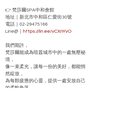
👉 梵莎爾SPA中和會館
地址｜新北市中和區仁愛街30號
電話｜02-29475166
Line@｜
https://lin.ee/vCXnYvO
我們期許，
梵莎爾能成為喧囂城市中的一處無壓秘
境，
像一束柔光，讓每一份的美好，都能悄
然綻放，
為每顆疲憊的心靈，提供一處安放自己
的柔軟角落。
SPA課程知識百科
SPA課程知識百科