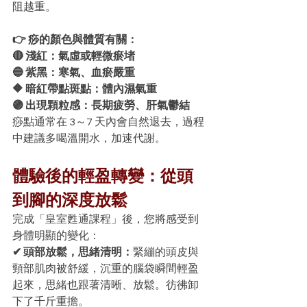
阻越重。
👉 痧的顏色與體質有關：
🔴 淺紅：氣虛或輕微瘀堵
🔵 紫黑：寒氣、血瘀嚴重
🔶 暗紅帶點斑點：體內濕氣重
🟣 出現顆粒感：長期疲勞、肝氣鬱結
痧點通常在 3～7 天內會自然退去，過程
中建議多喝溫開水，加速代謝。
體驗後的輕盈轉變：從頭
到腳的深度放鬆
完成「皇室甦通課程」後，您將感受到
身體明顯的變化：
✔ 頭部放鬆，思緒清明：
緊繃的頭皮與
頸部肌肉被舒緩，沉重的腦袋瞬間輕盈
起來，思緒也跟著清晰、放鬆。彷彿卸
下了千斤重擔。