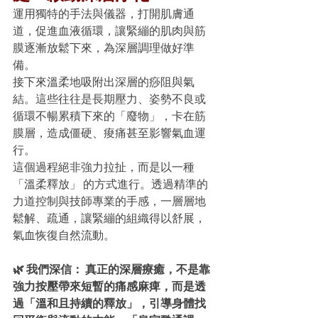
運用獨特的手法與儀器，打開肌膚通
道，促進血液循環，讓緊繃的肌肉與筋
膜逐漸放鬆下來，為深層調理做好準
備。
接下來溫柔地吸附出深層的痧阻與氣
結。這些往往是長期壓力、姿勢不良或
循環不暢累積下來的「廢物」，卡在筋
膜層，造成僵硬、痠痛甚至影響氣血運
行。
這個過程絕非強力拉扯，而是以一種
「溫柔釋放」 的方式進行。透過精準的
力道控制與技師專業的手感，一層層地
鬆解、疏通，讓緊繃的組織得以舒展，
氣血恢復自然流動。
🌿 我們深信： 真正的深層療癒，不是靠
強力按壓帶來短暫的痛感麻痺，而是透
過「溫和且持續的釋放」，引導身體找