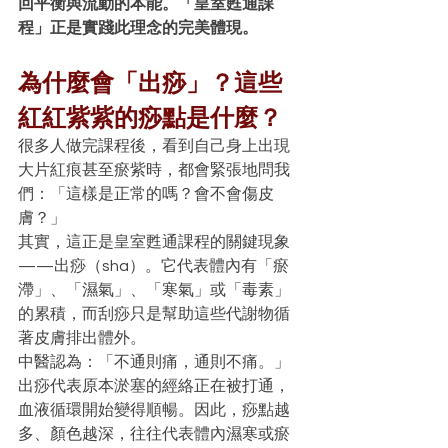
回平衡與流動的本能。「皇室甦通課
程」正是實踐此理念的完美體現。
為什麼會「出痧」？這些
紅紅紫紫的痧點是什麼？
很多人做完課程後，看到自己身上出現
大片紅痕甚至瘀紫時，都會緊張地問我
們：「這樣是正常的嗎？會不會傷皮
膚？」
其實，這正是皇室甦通課程的關鍵現象
——出痧（sha）。它代表體內有「瘀
滯」、「濕氣」、「寒氣」或「毒素」
的累積，而刮痧只是幫助這些代謝物循
著皮膚排出體外。
中醫認為：「不通則痛，通則不痛。」
出痧代表原本淤塞的經絡正在被打通，
血液循環開始變得順暢。因此，痧點越
多、顏色越深，往往代表體內濕寒或瘀