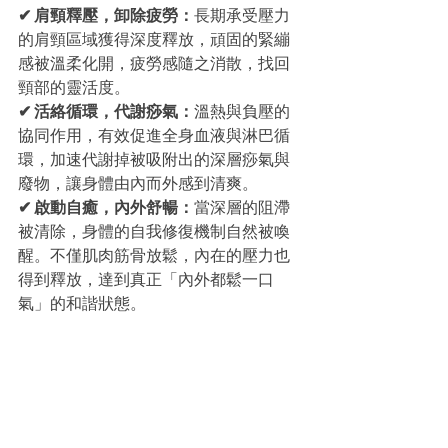
✔ 肩頸釋壓，卸除疲勞：
長期承受壓力
的肩頸區域獲得深度釋放，頑固的緊繃
感被溫柔化開，疲勞感隨之消散，找回
頸部的靈活度。
✔ 活絡循環，代謝痧氣：
溫熱與負壓的
協同作用，有效促進全身血液與淋巴循
環，加速代謝掉被吸附出的深層痧氣與
廢物，讓身體由內而外感到清爽。
✔ 啟動自癒，內外舒暢：
當深層的阻滯
被清除，身體的自我修復機制自然被喚
醒。不僅肌肉筋骨放鬆，內在的壓力也
得到釋放，達到真正「內外都鬆一口
氣」的和諧狀態。