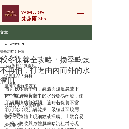
VASAILL SPA
梵莎爾
SPA
文章
All Posts
讀畢需時 3 分鐘
秋冬保養全攻略：換季乾燥
All Posts
SPA課程知識百科
不再怕，打造由內而外的水
保養用品大解析
潤肌
肌膚問題解決方案
每到秋冬換季時，氣溫與濕度急遽下
女性生活保養指南
降，皮膚角質層中的水分容易蒸發，使
肌膚屏障功能減弱。這時若保養不當，
節日與季節保養企劃
就可能出現肌膚乾燥、緊繃甚至脫屑、
品牌故事
臉部與身體出現細紋或搔癢、上妝容易
卡粉、脫妝與身體肌膚暗沉粗糙等現
媒體報導