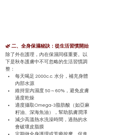
🌿 二、全身保濕秘訣：從生活習慣開始
除了外在護理，內在保濕同樣重要。以
下是秋冬護膚中不可忽略的生活習慣調
整：
每天喝足 2000c.c. 水分，補充身體
內部水源
維持室內濕度 50～60%，避免皮膚
過度乾燥
適度攝取Omega-3脂肪酸（如亞麻
籽油、深海魚油），幫助肌膚潤澤
減少高溫熱水洗澡時間，過熱的水
會破壞皮脂膜
定期做全身護理或芳療按摩，促進