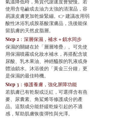
氣溫降低時，角質代謝速度會變慢。若
使用含皂鹼或去油力太強的清潔品，容
易讓皮膚更加乾燥緊繃。👉 建議改用弱
酸性沐浴乳或胺基酸潔膚品，洗後能保
留肌膚的天然皮脂層。
Step 2：深層保濕，補水＋鎖水同步
保濕的關鍵在於「層層堆疊」。可先使
用保濕噴霧或化妝水補水，再搭配含玻
尿酸、乳木果油、神經醯胺的乳液或身
體油鎖水。沐浴後的「黃金三分鐘」更
是保濕的最佳時機。
Step 3：修護養膚，強化屏障功能
若肌膚已有乾裂或泛紅，可選擇含有燕
麥、尿囊素、角鯊烯等修護成分的產
品。這類成分能舒緩乾燥引起的不適
感，幫助肌膚恢復彈性與光澤。