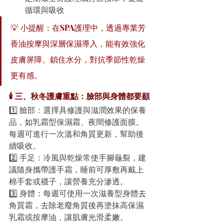
循環與吸收
💡 小提醒：在SPA護理中，透過專業芳
香油按摩與深層保濕導入，能有效強化
皮膚屏障、鎖住水分，對抗季節性乾燥
更有感。
🕯️ 三、秋冬護膚重點：臉部與身體都要顧
1️⃣ 臉部：選擇具修護與滋潤效果的保養
品，如乳霜型保濕霜、夜間修護面膜。
每週可進行一次溫和角質更新，幫助後
續吸收。
2️⃣ 手足：冷風與乾燥常使手腳龜裂，建
議隨身攜帶護手霜，睡前可厚敷再戴上
棉手套或襪子，讓營養充分滲透。
3️⃣ 身體：每週可使用一次滋養型身體去
角質霜，去除老廢角質後再塗抹高保濕
乳霜或按摩油，讓肌膚光滑柔嫩。