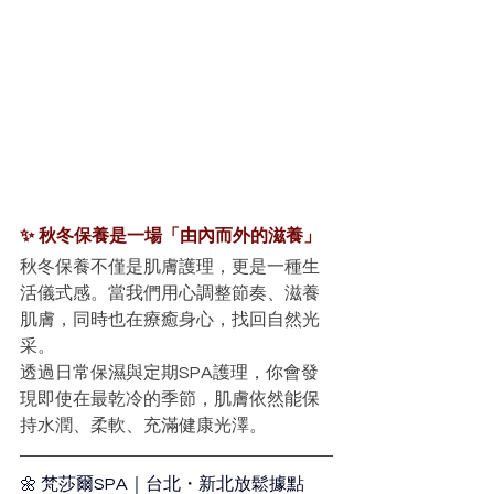
✨ 秋冬保養是一場「由內而外的滋養」
秋冬保養不僅是肌膚護理，更是一種生
活儀式感。當我們用心調整節奏、滋養
肌膚，同時也在療癒身心，找回自然光
采。
透過日常保濕與定期SPA護理，你會發
現即使在最乾冷的季節，肌膚依然能保
持水潤、柔軟、充滿健康光澤。
🌼 梵莎爾SPA｜台北・新北放鬆據點