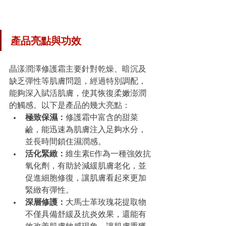
產品亮點與功效
晶漾潤澤修護霜主要針對乾燥、暗沉及
缺乏彈性等肌膚問題，經過特別調配，
能夠深入賦活肌膚，使其恢復柔嫩澎潤
的觸感。以下是產品的幾大亮點：
極致保濕：
修護霜中富含的甜菜
鹼，能迅速為肌膚注入足夠水分，
並長時間鎖住濕潤感。
活化緊緻：
維生素E作為一種強效抗
氧化劑，有助於減緩肌膚老化，並
促進細胞修復，讓肌膚看起來更加
緊緻有彈性。
深層修護：
大馬士革玫瑰花提取物
不僅具備舒緩及抗炎效果，還能有