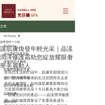
VASAILL SPA
梵莎爾
SPA
文章
All Posts
讀畢需時 3 分鐘
讓肌膚煥發年輕光采｜晶漾
All Posts
SPA課程知識百科
潤澤修護霜助您綻放耀眼奢
保養用品大解析
華美麗動人
肌膚問題解決方案
在現代生活的忙碌中，肌膚常因環境污
女性生活保養指南
染、壓力或不規律的生活習慣而失去原
有的水嫩彈性。如何讓肌膚重新獲得活
節日與季節保養企劃
力並展現奢華光采？今日要為大家介紹
品牌故事
一款備受好評的產品——晶漾潤澤修護
霜。這款修護霜集合了多重高效成分，
媒體報導