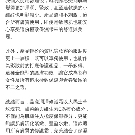
我個人使用數週後，就明顯感受到肌膚
變得更加彈潤、緊致，甚至連乾燥的小
細紋也明顯減少。產品溫和不刺激，適
合所有膚質使用，即使是敏感肌也能安
心享受這份極致保濕帶來的舒適與美
麗。
此外，產品輕盈的質地讓妝容的服貼度
更上一層樓，既可以單獨使用，也能作
為彩妝前的打底修護產品，一舉多得。
這種全能型的護膚功效，讓它成為都市
女性及所有追求極致保濕與青春緊緻的
不二之選。
總結而言，晶漾潤澤修護霜以大馬士革
玫瑰花、甜菜鹼與維生素E為核心成分，
不僅能為肌膚注入極度保濕養分，更能
夠讓肌膚活化緊緻、豐盈水嫩。這款適
用所有膚質的修護霜，完美結合了保濕