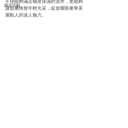
不僅能夠滿足極度保濕的需求，更能夠
限定活動
讓肌膚煥發年輕光采，綻放耀眼奢華美
麗動人的迷人魅力。