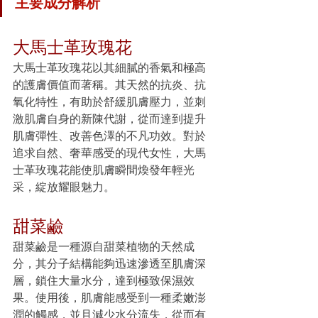
主要成分解析
大馬士革玫瑰花
大馬士革玫瑰花以其細膩的香氣和極高
的護膚價值而著稱。其天然的抗炎、抗
氧化特性，有助於舒緩肌膚壓力，並刺
激肌膚自身的新陳代謝，從而達到提升
肌膚彈性、改善色澤的不凡功效。對於
追求自然、奢華感受的現代女性，大馬
士革玫瑰花能使肌膚瞬間煥發年輕光
采，綻放耀眼魅力。
甜菜鹼
甜菜鹼是一種源自甜菜植物的天然成
分，其分子結構能夠迅速滲透至肌膚深
層，鎖住大量水分，達到極致保濕效
果。使用後，肌膚能感受到一種柔嫩澎
潤的觸感，並且減少水分流失，從而有