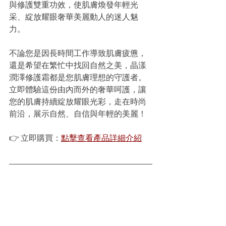
與修護雙重功效，使肌膚煥發年輕光
采、綻放耀眼奢華美麗動人的迷人魅
力。
不論您是因長時間工作導致肌膚疲憊，
還是希望在繁忙中找回自然之美，晶漾
潤澤修護霜都是您肌膚理想的守護者。
立即體驗這份由內而外的奢華呵護，讓
您的肌膚持續綻放耀眼光彩，走在時尚
前沿，展示自然、自信與年輕的美麗！
👉 立即購買：
點擊查看產品詳細介紹
📍 
分館資訊
👉 梵莎爾SPA（瑞安館）
地址｜台北市大安區瑞安街210號
電話｜02-27001110