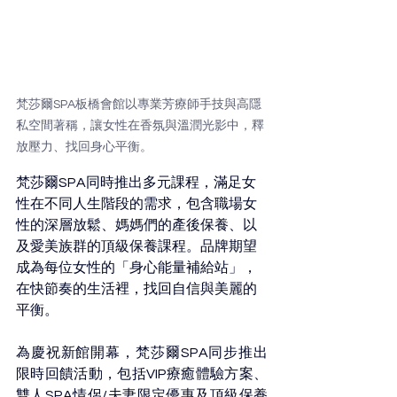
梵莎爾SPA板橋會館以專業芳療師手技與高隱
私空間著稱，讓女性在香氛與溫潤光影中，釋
放壓力、找回身心平衡。
梵莎爾SPA同時推出多元課程，滿足女
性在不同人生階段的需求，包含職場女
性的深層放鬆、媽媽們的產後保養、以
及愛美族群的頂級保養課程。品牌期望
成為每位女性的「身心能量補給站」，
在快節奏的生活裡，找回自信與美麗的
平衡。
為慶祝新館開幕，梵莎爾SPA同步推出
限時回饋活動，包括VIP療癒體驗方案、
雙人SPA情侶/夫妻限定優惠及頂級保養