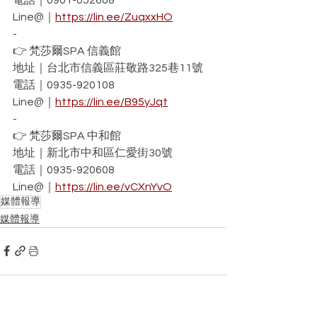
Line@｜
https://lin.ee/ZuqxxHO
-
👉 梵莎爾SPA 信義館
地址｜台北市信義區莊敬路325巷11號
電話｜0935-920108
Line@｜
https://lin.ee/B95yJqt
-
👉 梵莎爾SPA 中和館
地址｜新北市中和區仁愛街30號
電話｜0935-920608
Line@｜
https://lin.ee/vCXnYvO
媒體報導
媒體報導