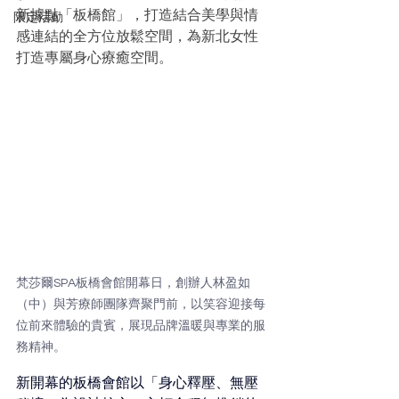
新據點「板橋館」，打造結合美學與情
限定活動
感連結的全方位放鬆空間，為新北女性
打造專屬身心療癒空間。
梵莎爾SPA板橋會館開幕日，創辦人林盈如
（中）與芳療師團隊齊聚門前，以笑容迎接每
位前來體驗的貴賓，展現品牌溫暖與專業的服
務精神。
新開幕的板橋會館以「身心釋壓、無壓