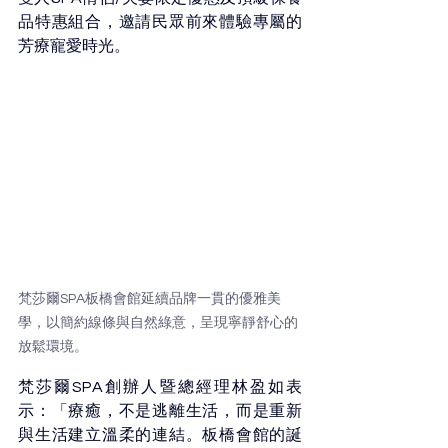
品特惠組合，邀請民眾前來體驗專屬的
芳療寵愛時光。
梵莎爾SPA板橋會館延續品牌一貫的優雅美
學，以簡約線條與自然綠意，呈現寧靜舒心的
放鬆環境。
梵莎爾SPA創辦人暨總經理林盈如表
示：「療癒，不是逃離生活，而是重新
與生活建立溫柔的連結。板橋會館的誕