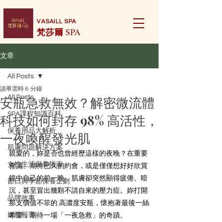
VASAILL SPA
梵莎爾
SPA
文章
All Posts
讀畢需時 6 分鐘
安瓶急救無效？解密微流體
All Posts
SPA課程知識百科
科技如何封存 98% 高活性，
保養用品大解析
一夜喚醒發光肌
肌膚問題解決方案
親愛的，妳是否也曾經歷這樣的夜晚？在重要
女性生活保養指南
會議、期待已久的約會，或是僅僅想好好欣賞
鏡中自己的前一晚，肌膚卻突然顯得疲倦、暗
節日與季節保養企劃
沉，甚至冒出幾顆不請自來的壓力痘。妳打開
品牌故事
那支價值不菲的 高濃度安瓶，懷抱著最後一絲
媒體報導
希望，期待一場「一夜急救」的奇蹟。