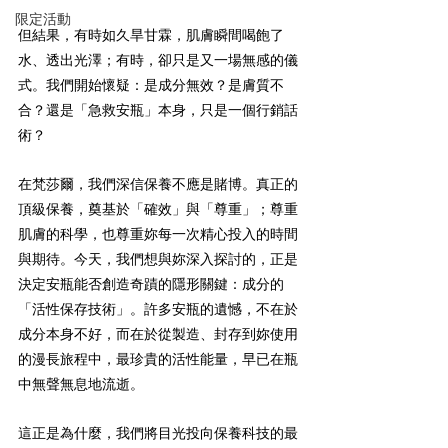
限定活動
但結果，有時如久旱甘霖，肌膚瞬間喝飽了
水、透出光澤；有時，卻只是又一場無感的儀
式。我們開始懷疑：是成分無效？是膚質不
合？還是「急救安瓶」本身，只是一個行銷話
術？
在梵莎爾，我們深信保養不應是賭博。真正的
頂級保養，奠基於「確效」與「尊重」；尊重
肌膚的科學，也尊重妳每一次精心投入的時間
與期待。今天，我們想與妳深入探討的，正是
決定安瓶能否創造奇蹟的隱形關鍵：成分的
「活性保存技術」。許多安瓶的遺憾，不在於
成分本身不好，而在於從製造、封存到妳使用
的漫長旅程中，最珍貴的活性能量，早已在瓶
中無聲無息地流逝。
這正是為什麼，我們將目光投向保養科技的最