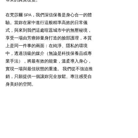
帶來的真實改變。
在梵莎爾 SPA，我們深信保養是身心合一的體
驗。當妳在家中進行這般精準高效的日常儀
式，與來到我們這處喧囂城市中的無壓秘境，
享受一場由芳療師量身打造的臉部護理，本質
上是同一件事的兩面：在純淨、隱私的環境
中，透過頂級的媒介（無論是科技保養品或專
業手法），將最有效的能量，溫柔導入身心，
實現一場與最佳狀態的重逢。 我們從不強迫推
銷，只願提供一個讓妳完全放鬆、專注感受自
身美好的空間。