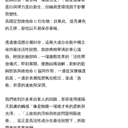
藍銅胜肽：被譽為「修護信使」，能促進膠原
蛋白與彈力蛋白新生，但極易受環境因子影響
而變性。
高穩定型維他命 C 衍生物：抗氧化、提亮膚色
的王牌，卻也以不易保存著稱。
透過微流體分層封存，這兩大成分在瓶中獨立
保持最佳活性狀態。當妳將精華滴於掌心溫
熱、輕按於臉部時，一場微觀世界的「活性釋
放儀式」即刻展開。微胞結構崩解，新鮮的藍
銅胜肽與維他命 C 協同作用，一邊從深層修護
肌底，一邊於表層抵禦氧化暗沉，達成「急
救」所需的速效與深潤。
我們收到許多來自客人的回饋，形容使用後隔
天肌膚的觸感「像是飽睡一場後才有的柔軟與
光澤」，「上妝前的浮粉與乾紋問題明顯改
善」。這正是高活性成分在最佳狀態下，所能