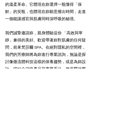
的溫柔革命。它體現在妳選擇一瓶懂得「保
鮮」的安瓶，也體現在妳願意撥出時間，走進
一個能讓感官與肌膚同時深呼吸的秘境。
我們誠摯邀請妳，親身體驗這份 「高效與寧
靜」兼得的美好。歡迎帶著妳對肌膚的任何疑
問，前來梵莎爾 SPA。在絕對隱私的空間裡，
我們的芳療師將為妳進行專業諮詢，無論是探
討像微流體科技這樣的保養趨勢，或是為妳設
計一場結合頂級產品與專業手法、徹底釋放壓
力的深度臉部護理旅程。
立即預約一次專屬的保養諮詢，讓我們與妳一
同，揭開肌膚更光采、更柔韌的全新篇章。
在了解了微流體科技的奧秘後，妳在挑選急救
型安瓶時，最看重的會是哪一個關鍵因素呢？ 
是成分的濃度、保存的技術，還是親身驗證過