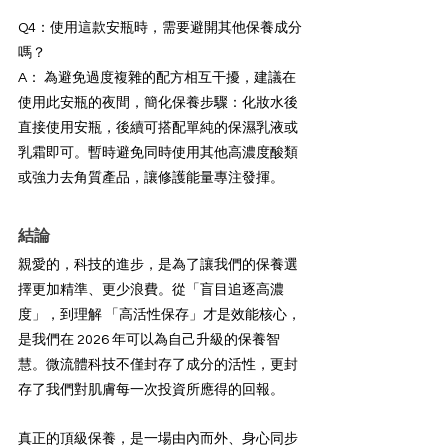
Q4：使用這款安瓶時，需要避開其他保養成分
嗎？
A： 為避免過度複雜的配方相互干擾，建議在
使用此安瓶的夜間，簡化保養步驟：化妝水後
直接使用安瓶，後續可搭配單純的保濕乳液或
乳霜即可。暫時避免同時使用其他高濃度酸類
或強力去角質產品，讓修護能量專注發揮。
結論
親愛的，科技的進步，是為了讓我們的保養選
擇更加精準、更少浪費。從「盲目追逐高濃
度」，到理解 「高活性保存」才是效能核心，
是我們在 2026 年可以為自己升級的保養智
慧。微流體科技不僅封存了成分的活性，更封
存了我們對肌膚每一次投資所應得的回報。
真正的頂級保養，是一場由內而外、身心同步