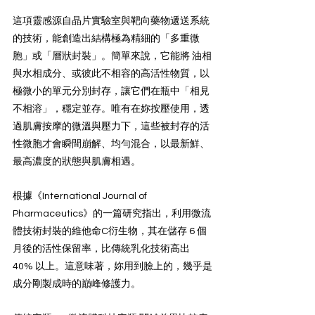
這項靈感源自晶片實驗室與靶向藥物遞送系統
的技術，能創造出結構極為精細的「多重微
胞」或「層狀封裝」。簡單來說，它能將 油相
與水相成分、或彼此不相容的高活性物質，以
極微小的單元分別封存，讓它們在瓶中「相見
不相溶」，穩定並存。唯有在妳按壓使用，透
過肌膚按摩的微溫與壓力下，這些被封存的活
性微胞才會瞬間崩解、均勻混合，以最新鮮、
最高濃度的狀態與肌膚相遇。
根據《International Journal of 
Pharmaceutics》的一篇研究指出，利用微流
體技術封裝的維他命C衍生物，其在儲存 6 個
月後的活性保留率，比傳統乳化技術高出 
40% 以上。這意味著，妳用到臉上的，幾乎是
成分剛製成時的巔峰修護力。