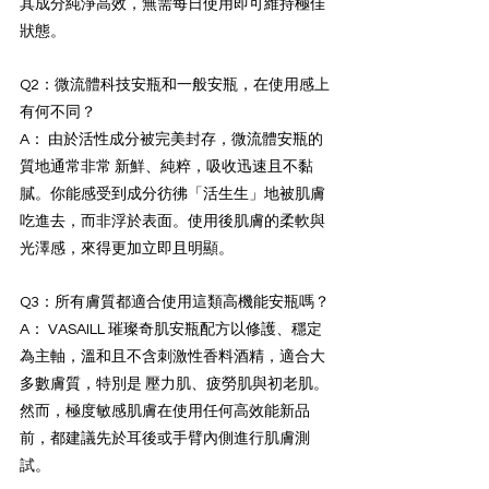
其成分純淨高效，無需每日使用即可維持極佳
狀態。
Q2：微流體科技安瓶和一般安瓶，在使用感上
有何不同？
A： 由於活性成分被完美封存，微流體安瓶的
質地通常非常 新鮮、純粹，吸收迅速且不黏
膩。你能感受到成分彷彿「活生生」地被肌膚
吃進去，而非浮於表面。使用後肌膚的柔軟與
光澤感，來得更加立即且明顯。
Q3：所有膚質都適合使用這類高機能安瓶嗎？
A： VASAILL 璀璨奇肌安瓶配方以修護、穩定
為主軸，溫和且不含刺激性香料酒精，適合大
多數膚質，特別是 壓力肌、疲勞肌與初老肌。
然而，極度敏感肌膚在使用任何高效能新品
前，都建議先於耳後或手臂內側進行肌膚測
試。