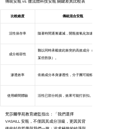
傳統安瓶 vs. 微流體科技安瓶 關鍵差異比較表
比較維度
傳統混合安瓶
活性保存率
隨著時間逐漸遞減，開瓶後氧化加速。
難以同時承載彼此衝突的高效成分（如酸類與
成分相容性
某些胜肽）。
滲透效率
依賴成分本身滲透性，分子團可能較大。
使用瞬間體驗
活性已部分耗損，效果可能打折扣。
梵莎爾學苑教育總監指出：「我們選擇 
VASAILL 安瓶，不僅因其成分頂級，更因其背
後的封存哲學與我們一致：追求極致的純淨與